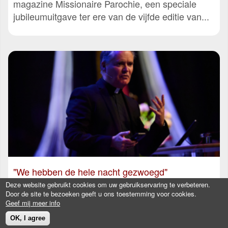
magazine Missionaire Parochie, een speciale
jubileumuitgave ter ere van de vijfde editie van...
"We hebben de hele nacht gezwoegd"
Deze website gebruikt cookies om uw gebruikservaring te verbeteren.
Door de site te bezoeken geeft u ons toestemming voor cookies.
Fr. James Mallon ging in zijn inleiding op 12
Geef mij meer info
maart (‘We hebben de hele nacht gezwoegd’) in
OK, I agree
op de veranderde...