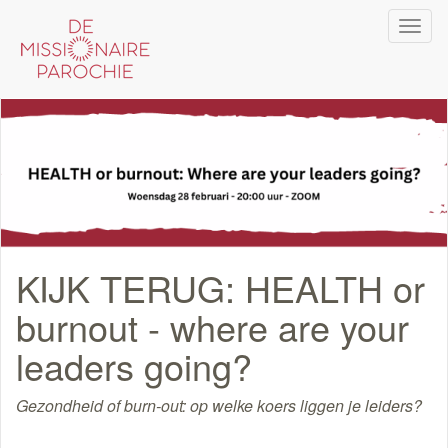
Overslaan
Navi
en
wiss
naar
de
inhoud
gaan
KIJK TERUG: HEALTH or
burnout - where are your
leaders going?
Gezondheid of burn-out: op welke koers liggen je leiders?