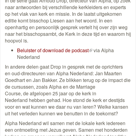
In de serie gaat Arnoud Drop, directeur van Alpha, op zoek
naar antwoorden bij verschillende kerkleiders en experts
op het vlak van kerk en missie. In de laatst uitgekomen
editie komt bisschop Liesen aan het woord. In een
openhartig en persoonlijk gesprek vertelt hij over zijn weg
naar het bisschopsambt, de Kerk in deze tijd en waarom hij
hoopvol is.
Beluister of download de podcast
(externe
via Alpha
Nederland
link)
In andere delen gaat Drop in gesprek met de oprichters
en oud-directeuren van Alpha Nederland: Jan Maarten
Goedhart en Jan Bakker. Ze blikken terug op de impact die
de cursussen, zoals Alpha en de Marriage
Course, de afgelopen 25 jaar op de kerk in
Nederland hebben gehad. Hoe stond de kerk er destijds
voor en wat kunnen we daar nu van leren? Welke kansen
uit het verleden kunnen we benutten in de toekomst?
Alpha Nederland wil samen met de lokale kerk iedereen
een ontmoeting met Jezus geven. Samen met honderden