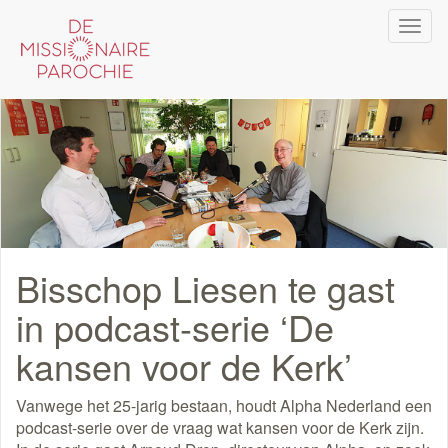
Overslaan
Navi
en
wiss
naar
de
inhoud
gaan
Bisschop Liesen te gast
in podcast-serie ‘De
kansen voor de Kerk’
Vanwege het 25-jarig bestaan, houdt Alpha Nederland een
podcast-serie over de vraag wat kansen voor de Kerk zijn.