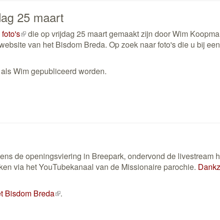
jdag 25 maart
foto's
(externe
die op vrijdag 25 maart gemaakt zijn door Wim Koopma
 website van het Bisdom Breda. Op zoek naar foto's die u bij een
link)
n als Wim gepubliceerd worden.
dens de openingsviering in Breepark, ondervond de livestream 
ijken via het YouTubekanaal van de Missionaire parochie.
Dankzi
et Bisdom Breda
(externe
.
link)