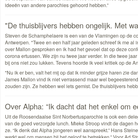
ideeën van andere parochies gehoord hebben.”
"De thuisblijvers hebben ongelijk. Met wa
Steven de Schamphelaere is een van de Vlamingen op de confe
Antwerpen. "Twee en een half jaar geleden schreef ik me al in,
over Mallon gesproken en ik had het gevoel dat op deze con
corona ertussen. We zijn nu twee jaar verder. In die twee jaa
bij ons niet zou lukken. Tevens hoorde ik veel kritiek op de 
"Nu ik er ben, valt het mij op dat ik minder grijze haren zie 
James Mallon vind ik niet verrassend maar wel begeesterend,
zouden zijn. Ze hebben wel iets gemist. De thuisblijvers hebb
Over Alpha: “Ik dacht dat het enkel om e
Uit de Roosendaalse Sint Norbertusparochie is ook een del
van de goed verzorgde lunch. Mieke Stroop vindt de dagen hee
ze. “Ik denk dat Alpha jongeren wel aanspreekt.” Hans Steineb
werkt wel om mensen bij het geloof te betrekken.” Voor Ad St