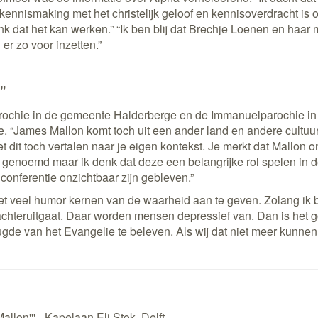
kennismaking met het christelijk geloof en kennisoverdracht is 
 dat het kan werken.” “Ik ben blij dat Brechje Loenen en haar
r zo voor inzetten.”
"
parochie in de gemeente Halderberge en de Immanuelparochie in
e. “James Mallon komt toch uit een ander land en andere cultuur,
 dit toch vertalen naar je eigen kontekst. Je merkt dat Mallon 
en genoemd maar ik denk dat deze een belangrijke rol spelen in 
onferentie onzichtbaar zijn gebleven.”
 met veel humor kernen van de waarheid aan te geven. Zolang ik
les achteruitgaat. Daar worden mensen depressief van. Dan is het 
vreugde van het Evangelie te beleven. Als wij dat niet meer kunne
llon''' - Kapelaan Eli Stok, Delft