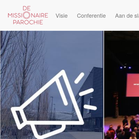
Overslaan
en
Visie
Conferentie
Aan de s
naar
de
inhoud
gaan