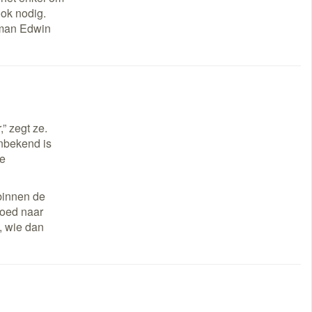
ook nodig.
 man Edwin
” zegt ze.
onbekend is
de
 binnen de
goed naar
n, wie dan