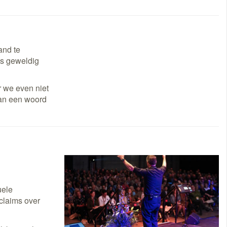
and te
 is geweldig
 we even niet
dan een woord
uele
 claims over