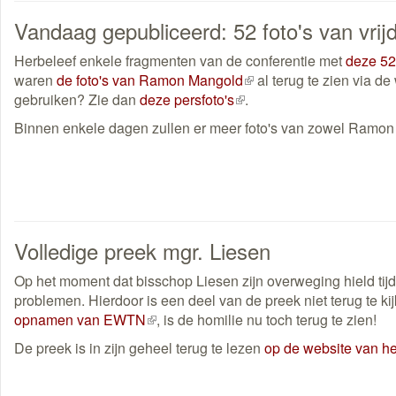
Vandaag gepubliceerd: 52 foto's van vri
Herbeleef enkele fragmenten van de conferentie met
deze 52 
waren
de foto's van Ramon Mangold
(externe
al terug te zien via de
gebruiken? Zie dan
deze persfoto's
(externe
link)
.
link)
Binnen enkele dagen zullen er meer foto's van zowel Ramo
Volledige preek mgr. Liesen
Op het moment dat bisschop Liesen zijn overweging hield tij
problemen. Hierdoor is een deel van de preek niet terug te k
opnamen van EWTN
(externe
, is de homilie nu toch terug te zien!
link)
De preek is in zijn geheel terug te lezen
op de website van h