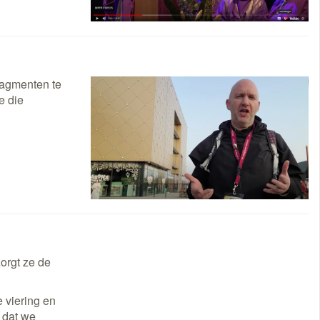
e
agmenten te
e die
orgt ze de
 viering en
 dat we