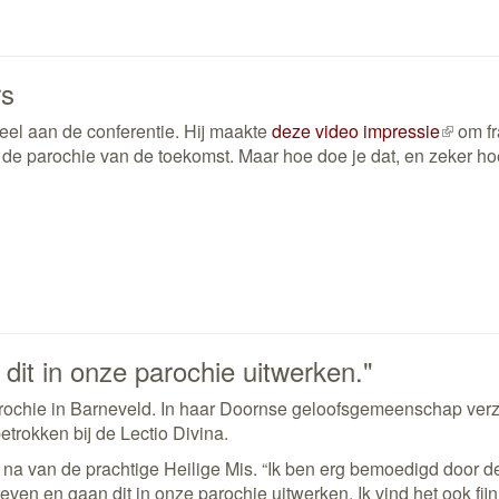
rs
eel aan de conferentie. Hij maakte
deze video impressie
(extern
om fr
de parochie van de toekomst. Maar hoe doe je dat, en zeker ho
link)
it in onze parochie uitwerken."
rochie in Barneveld. In haar Doornse geloofsgemeenschap verz
trokken bij de Lectio Divina.
na van de prachtige Heilige Mis. “Ik ben erg bemoedigd door de
n en gaan dit in onze parochie uitwerken. Ik vind het ook fijn