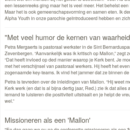
een lessenreeks ging maar het is veel meer. Het behelst een 
Maar het is ook gemeenschapsvorming en samen eten. Ik denk
Alpha Youth in onze parochie geïntroduceerd hebben en zich e
"Met veel humor de kernen van waarheid
Petra Mergaerts is pastoraal werkster in de Sint Bernardus
Zevenbergen. “Aanvankelijk was ik kritisch op Mallon,” zegt z
“Dat heeft invloed op ded manier waarop je Kerk bent. Je moet
met het verschijnsel van pastoraal werkers. Hij heeft het ev
zogenaamde key-teams. Ik vind het jammer dat ze binnen de c
Petra is tevreden over de inleidingen van Mallon. “Hij weet
Kerk werk (en dat is al bijna dertig jaar, Red.) zie ik dat al
iemand te luisteren die positiviteit uitstraalt en je helpt de 
wel.”
Missioneren als een 'Mallon'
''En dan gaan we nu na de conferentie missioneren als een 'Ma