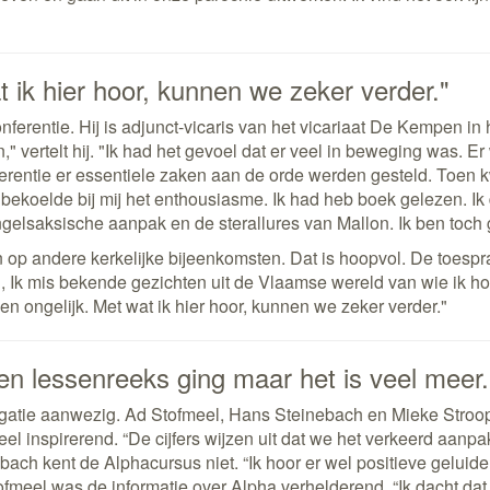
t ik hier hoor, kunnen we zeker verder."
rentie. Hij is adjunct-vicaris van het vicariaat De Kempen in
" vertelt hij. "Ik had het gevoel dat er veel in beweging was. Er
ferentie er essentiele zaken aan de orde werden gesteld. Toen
r bekoelde bij mij het enthousiasme. Ik had heb boek gelezen. Ik 
Angelsaksische aanpak en de sterallures van Mallon. Ik ben toch
dan op andere kerkelijke bijeenkomsten. Dat is hoopvol. De toesp
 Ik mis bekende gezichten uit de Vlaamse wereld van wie ik ho
en ongelijk. Met wat ik hier hoor, kunnen we zeker verder."
en lessenreeks ging maar het is veel meer.
egatie aanwezig. Ad Stofmeel, Hans Steinebach en Mieke Stroo
l inspirerend. “De cijfers wijzen uit dat we het verkeerd aanpak
ach kent de Alphacursus niet. “Ik hoor er wel positieve geluide
ofmeel was de informatie over Alpha verhelderend. “Ik dacht dat