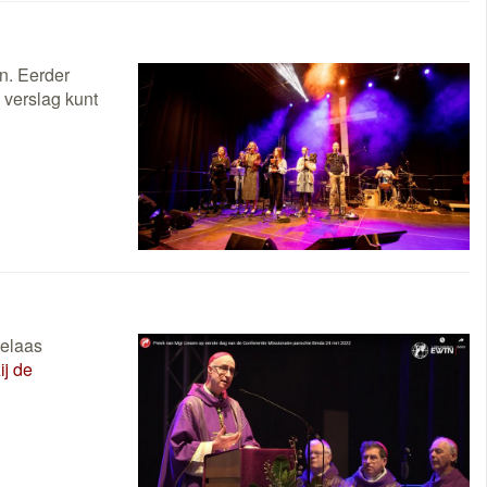
n. Eerder
 verslag kunt
helaas
j de