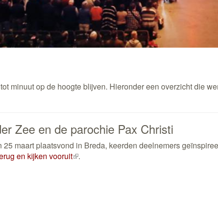
 tot minuut op de hoogte blijven. Hieronder een overzicht die we
der Zee en de parochie Pax Christi
en 25 maart plaatsvond in Breda, keerden deelnemers geïnspire
erug en kijken vooruit
(externe
.
link)