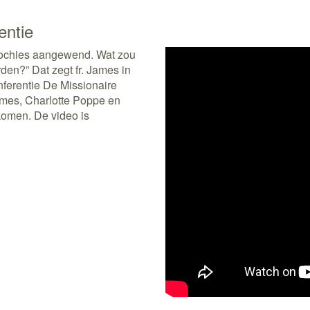
entie
arochies aangewend. Wat zou
en?” Dat zegt fr. James in
ferentie De Missionaire
James, Charlotte Poppe en
ekomen. De video is