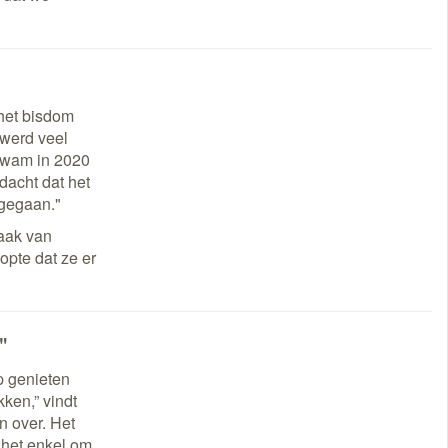
 het bisdom
 werd veel
 kwam in 2020
dacht dat het
 gegaan."
raak van
opte dat ze er
"
p genieten
ken,” vindt
n over. Het
 het enkel om