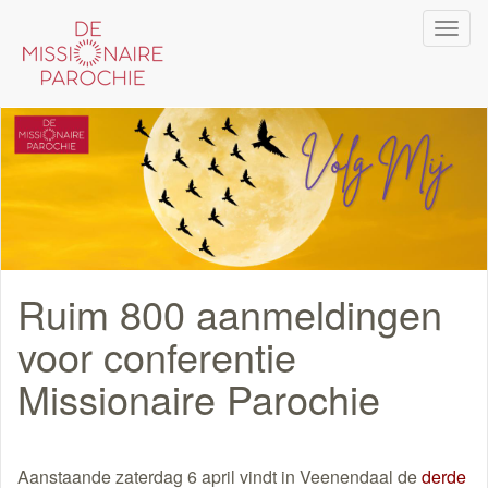
Overslaan
Navi
en
wiss
naar
de
inhoud
gaan
Ruim 800 aanmeldingen
voor conferentie
Missionaire Parochie
Aanstaande zaterdag 6 april vindt in Veenendaal de
derde