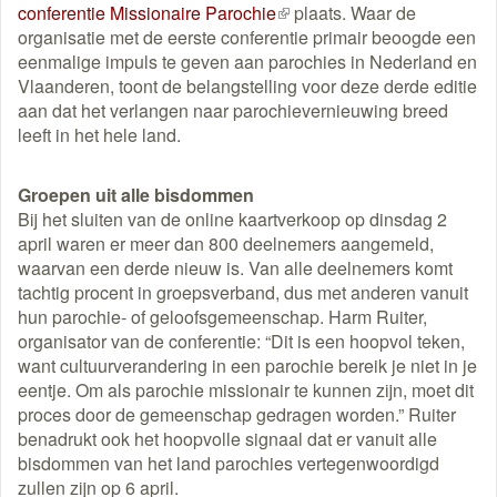
conferentie Missionaire Parochie
(externe
plaats. Waar de
organisatie met de eerste conferentie primair beoogde een
link)
eenmalige impuls te geven aan parochies in Nederland en
Vlaanderen, toont de belangstelling voor deze derde editie
aan dat het verlangen naar parochievernieuwing breed
leeft in het hele land.
Groepen uit alle bisdommen
Bij het sluiten van de online kaartverkoop op dinsdag 2
april waren er meer dan 800 deelnemers aangemeld,
waarvan een derde nieuw is. Van alle deelnemers komt
tachtig procent in groepsverband, dus met anderen vanuit
hun parochie- of geloofsgemeenschap. Harm Ruiter,
organisator van de conferentie: “Dit is een hoopvol teken,
want cultuurverandering in een parochie bereik je niet in je
eentje. Om als parochie missionair te kunnen zijn, moet dit
proces door de gemeenschap gedragen worden.” Ruiter
benadrukt ook het hoopvolle signaal dat er vanuit alle
bisdommen van het land parochies vertegenwoordigd
zullen zijn op 6 april.