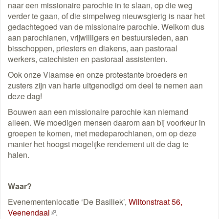
naar een missionaire parochie in te slaan, op die weg
verder te gaan, of die simpelweg nieuwsgierig is naar het
gedachtegoed van de missionaire parochie. Welkom dus
aan parochianen, vrijwilligers en bestuursleden, aan
bisschoppen, priesters en diakens, aan pastoraal
werkers, catechisten en pastoraal assistenten.
Ook onze Vlaamse en onze protestante broeders en
zusters zijn van harte uitgenodigd om deel te nemen aan
deze dag!
Bouwen aan een missionaire parochie kan niemand
alleen. We moedigen mensen daarom aan bij voorkeur in
groepen te komen, met medeparochianen, om op deze
manier het hoogst mogelijke rendement uit de dag te
halen.
Waar?
Evenementenlocatie ‘De Basiliek’,
Wiltonstraat 56,
Veenendaal
(externe
.