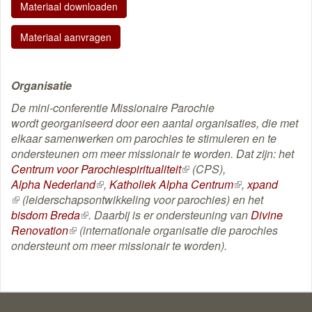
Materiaal downloaden
Materiaal aanvragen
Organisatie
De mini-conferentie Missionaire Parochie
wordt georganiseerd door een aantal organisaties, die met
elkaar samenwerken om parochies te stimuleren en te
ondersteunen om meer missionair te worden. Dat zijn: het
Centrum voor Parochiespiritualiteit
(externe
(CPS),
Alpha Nederland
(externe
,
Katholiek Alpha Centrum
link)
(externe
,
xpand
(externe
(leiderschapsontwikkeling voor parochies) en het
link)
link)
link)
bisdom Breda
(externe
. Daarbij is er ondersteuning van
Divine
Renovation
(externe
(internationale organisatie die parochies
link)
ondersteunt om meer missionair te worden).
link)