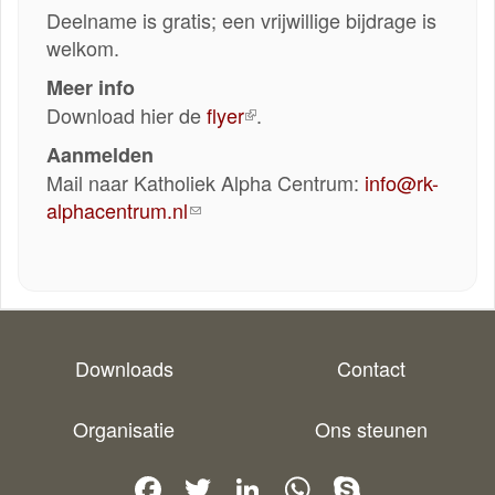
Deelname is gratis; een vrijwillige bijdrage is
welkom.
Meer info
Download hier de
flyer
(externe
.
link)
Aanmelden
Mail naar Katholiek Alpha Centrum:
info@rk-
alphacentrum.nl
(link
stuurt
een
e-
mail)
Downloads
Contact
Organisatie
Ons steunen
Facebook
Twitter
LinkedIn
WhatsApp
Skype