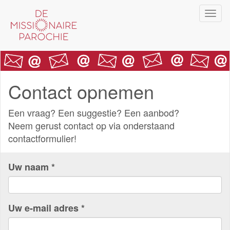
Overslaan
Navi
en
wiss
naar
de
inhoud
gaan
Contact opnemen
Een vraag? Een suggestie? Een aanbod?
Neem gerust contact op via onderstaand
contactformulier!
Uw naam
*
Uw e-mail adres
*